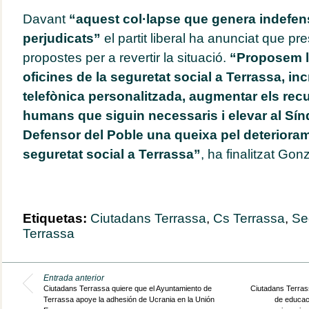
Davant
“aquest col·lapse que genera indefensió
perjudicats”
el partit liberal ha anunciat que pr
propostes per a revertir la situació.
“Proposem la
oficines de la seguretat social a Terrassa, in
telefònica personalitzada, augmentar els recu
humans que siguin necessaris i elevar al Sínd
Defensor del Poble una queixa pel deteriorame
seguretat social a Terrassa”
, ha finalitzat Gon
Etiquetas:
Ciutadans Terrassa
,
Cs Terrassa
,
Se
Terrassa
Entrada anterior
Ciutadans Terrassa quiere que el Ayuntamiento de
Ciutadans Terras
Terrassa apoye la adhesión de Ucrania en la Unión
de educaci