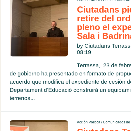
Acción Politica
/
Comunicados de 
Ciutadans pi
retire del ord
pleno el exp
Sala i Badri
by Ciutadans Terras
08:19
Terrassa, 23 de febre
de gobierno ha presentado en formato de propu
acuerdo que modifica el expediente de cesión de
Departament d’Educació construirá un equipami
terrenos...
Acción Politica
/
Comunicados de 