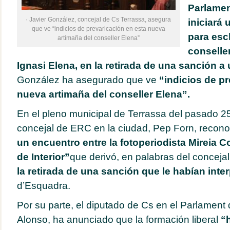
Parlamen
· Javier González, concejal de Cs Terrassa, asegura
iniciará 
que ve “indicios de prevaricación en esta nueva
para escl
artimaña del conseller Elena”
conseller
Ignasi Elena, en la retirada de una sanción a
González ha asegurado que ve
“indicios de pr
nueva artimaña del conseller Elena”.
En el pleno municipal de Terrassa del pasado 25
concejal de ERC en la ciudad, Pep Forn, recon
un encuentro entre la fotoperiodista Mireia C
de Interior”
que derivó, en palabras del conceja
la retirada de una sanción que le habían int
d’Esquadra.
Por su parte, el diputado de Cs en el Parlament
Alonso, ha anunciado que la formación liberal
“h