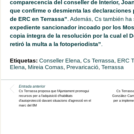
comparecencia del conseller de Interior, Joan
que confirme o desmienta las declaraciones 
de ERC en Terrassa”
. Además, Cs también ha s
expediente sancionador incoado por los Mos
copia íntegra de la resolución por la cual el 
retiró la multa a la fotoperiodista”
.
Etiquetas:
Conseller Elena
,
Cs Terrassa
,
ERC T
Elena
,
Mireia Comas
,
Prevaricació
,
Terrassa
Entrada anterior
Cs Terrassa proposa que l'Ajuntament promogui
Cs Terrassa
recursos per a l'adquisició d'habilitats
González-Camb
d'autoprotecció davant situacions d'agressió en el
per a implemen
marc del 8M