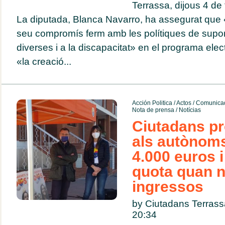
Terrassa, dijous 4 de
La diputada, Blanca Navarro, ha assegurat que
seu compromís ferm amb les polítiques de suport
diverses i a la discapacitat» en el programa electo
«la creació...
Acción Politica
/
Actos
/
Comunicad
Nota de prensa
/
Notícias
Ciutadans pr
als autònoms
4.000 euros i
quota quan n
ingressos
by Ciutadans Terras
20:34