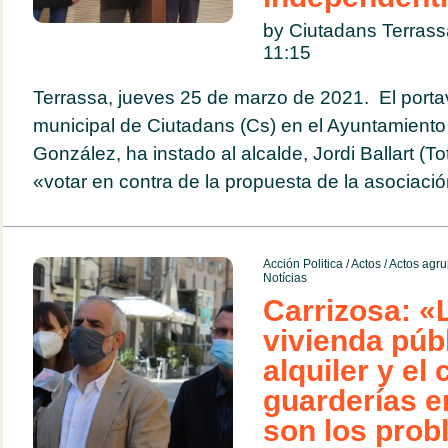
by Ciutadans Terras
11:15
Terrassa, jueves 25 de marzo de 2021. El porta
municipal de Ciutadans (Cs) en el Ayuntamiento 
González, ha instado al alcalde, Jordi Ballart (To
«votar en contra de la propuesta de la asociació
Acción Politica
/
Actos
/
Actos agru
Notícias
Carrizosa: «L
vivienda púb
alquiler y el 
guarderías e
son los prob