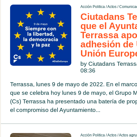
Acción Politica
/
Actos
/
Comunicad
Ciutadans Te
que el Ayunt
Terrassa apo
adhesión de 
Unión Europ
by Ciutadans Terras
08:36
Terrassa, lunes 9 de mayo de 2022. En el marco
que se celebra hoy lunes 9 de mayo, el Grupo M
(Cs) Terrassa ha presentado una batería de pro
el compromiso del Ayuntamiento...
Acción Politica
/
Actos
/
Actos agru