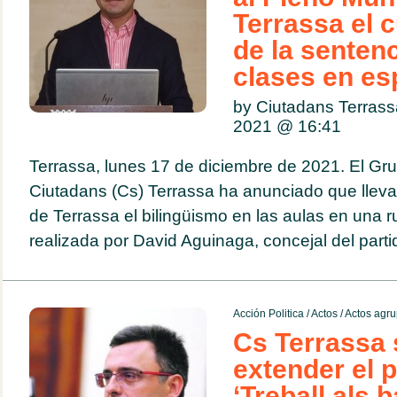
Terrassa el 
de la senten
clases en es
by Ciutadans Terras
2021 @
16:41
Terrassa, lunes 17 de diciembre de 2021. El Gr
Ciutadans (Cs) Terrassa ha anunciado que lleva
de Terrassa el bilingüismo en las aulas en una 
realizada por David Aguinaga, concejal del partid
Acción Politica
/
Actos
/
Actos agru
Cs Terrassa s
extender el 
‘Treball als b