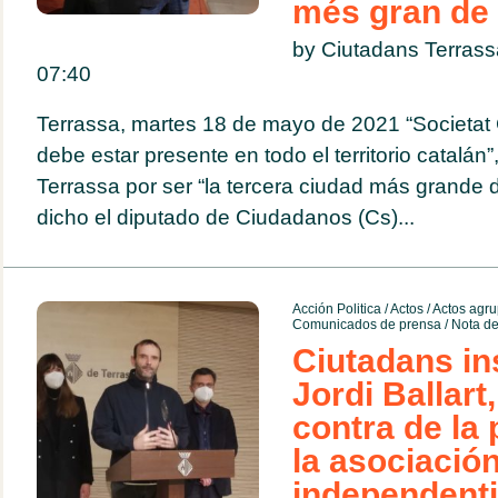
més gran de
by Ciutadans Terras
07:40
Terrassa, martes 18 de mayo de 2021 “Societat 
debe estar presente en todo el territorio catalán
Terrassa por ser “la tercera ciudad más grande d
dicho el diputado de Ciudadanos (Cs)...
Acción Politica
/
Actos
/
Actos agru
Comunicados de prensa
/
Nota de
Ciutadans ins
Jordi Ballart
contra de la
la asociació
independent