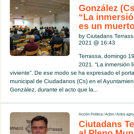
González (Cs
“La inmersión
es un muerto
by Ciutadans Terras
2021 @
16:43
Terrassa, domingo 19
2021. “La inmersión l
viviente”. De ese modo se ha expresado el port
municipal de Ciudadanos (Cs) en el Ayuntamient
González, durante el acto que la...
Acción Politica
/
Actos
/
Actos agru
Ciutadans Te
al Pleno Mun