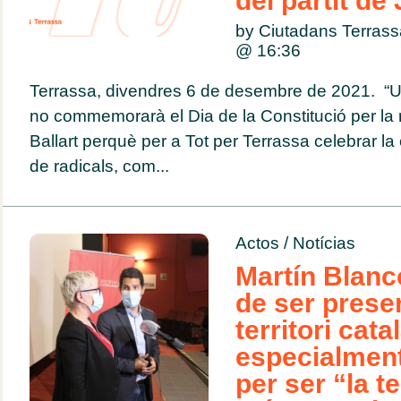
del partit de 
by Ciutadans Terras
@
16:36
Terrassa, divendres 6 de desembre de 2021. “
no commemorarà el Dia de la Constitució per la re
Ballart perquè per a Tot per Terrassa celebrar la
de radicals, com...
Actos
/
Notícias
Martín Blanc
de ser presen
territori cata
especialment
per ser “la t