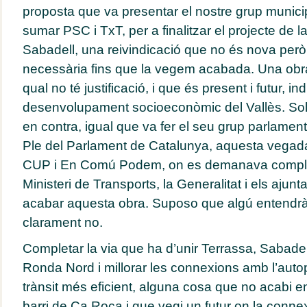
proposta que va presentar el nostre grup municip
sumar PSC i TxT, per a finalitzar el projecte de 
Sabadell, una reivindicació que no és nova però
necessària fins que la vegem acabada. Una obra
qual no té justificació, i que és present i futur, i
desenvolupament socioeconòmic del Vallès. So
en contra, igual que va fer el seu grup parlamenta
Ple del Parlament de Catalunya, aquesta vegad
CUP i En Comú Podem, on es demanava complir
Ministeri de Transports, la Generalitat i els ajun
acabar aquesta obra. Suposo que algú entendrà 
clarament no.
Completar la via que ha d’unir Terrassa, Sabadell 
Ronda Nord i millorar les connexions amb l’auto
trànsit més eficient, alguna cosa que no acabi e
barri de Ca Roca i que vegi un futur on la connex