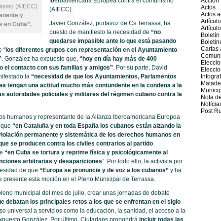
Iberoamericana Europea contra el comunismo
Acción 
nismo (AIECC)
Actos
(AIECC).
Actos 
anente y
Artícul
Javier González, portavoz de Cs Terrassa, ha
s en Cuba”.
Artícul
puesto de manifiesto la necesidad de
“no
Boletín
quedarse impasible ante lo que está pasando
Boleti
Cartas 
 “
los diferentes grupos con representación en el Ayuntamiento
Comuni
”
. González ha expuesto que,
“hoy en día hay más de 400
Eleccio
 el contacto con sus familias y amigos”
. Por su parte, David
Elecci
ifestado la
“necesidad de que los Ayuntamientos, Parlamentos
Infogra
Matade
ea tengan una actitud mucho más contundente en la condena a la
Munici
as autoridades policiales y militares del régimen cubano contra la
Nota d
Notícia
Post R
chos humanos y representante de la Alianza Iberoamericana Europea
o que
“en Cataluña y en toda España los cubanos están alzando la
violación permanente y sistemática de los derechos humanos en
e se producen contra los civiles contrarios al partido
ue
“en Cuba se tortura y reprime física y psicológicamente al
nciones arbitrarias y desapariciones
”. Por todo ello, la activista por
cesidad de que
“Europa se pronuncie y de voz a los cubanos”
y ha
 presente esta moción en el Pleno Municipal de Terrassa.
pleno municipal del mes de julio, crear unas jornadas de debate
e debatan los principales retos a los que se enfrentan en el siglo
eso universal a servicios como la educación, la sanidad, el acceso a la
 expuesto González. Por último, Ciutadans propondrá
incluir todas las