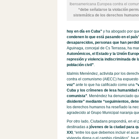
Iberoamericana Europea contra el comu
“debe señalarse la violación perm
sistemática de los derechos humano
hoy en día en Cuba”
y ha abogado por que
condenen lo que está pasando en el país
desaparecidos, personas que han perdido
Aguinaga, concejal de Cs Terrassa, ha man
Autonómicos, el Estado y la Unión Europ
represión y violencia indiscriminada de l
población civil”
.
Idalmis Menéndez, activista por los dere
contra el comunismo (AIECC) ha expuest
voz”
ante lo que ha calificado como una
“
Cuba y los crímenes de lesa humanidad qu
comunista”
. Menéndez ha denunciado q
disidente” mediante “seguimientos, dete
los derechos humanos ha reseñado la ne
agradecido al Grupo Municipal naranja que
Por otro lado, Ciutadans propondrá, en el 
destinadas a
jóvenes de la ciudad para qu
XXI
, “entre los que debemos incluir el acc
vivienda digna o el cambio climático”, ha