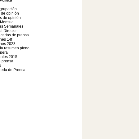
Politica
agrupación
o de opinión
os de opinión
 Mensual
nes Semanales
al Director
cados de prensa
nes 14f
ones 2023
fía resumen pleno
pera
pales 2015
e prensa
s
ueda de Prensa