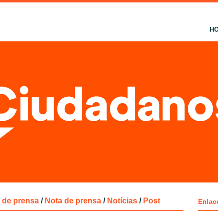
H
de prensa
/
Nota de prensa
/
Notícias
/
Post
Enlac